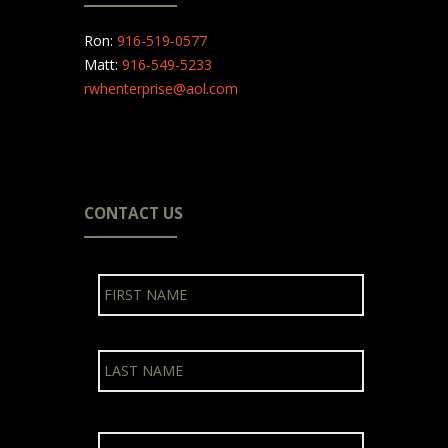
Ron:
916-519-0577
Matt:
916-549-5233
rwhenterprise@aol.com
CONTACT US
N
First
a
m
e
Last
E
m