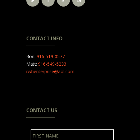
CONTACT INFO
Ron:
916-519-0577
Matt:
916-549-5233
rwhenterprise@aol.com
CONTACT US
N
First
a
m