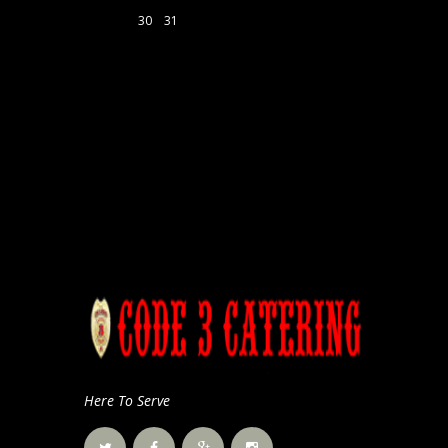
30
31
Here To Serve