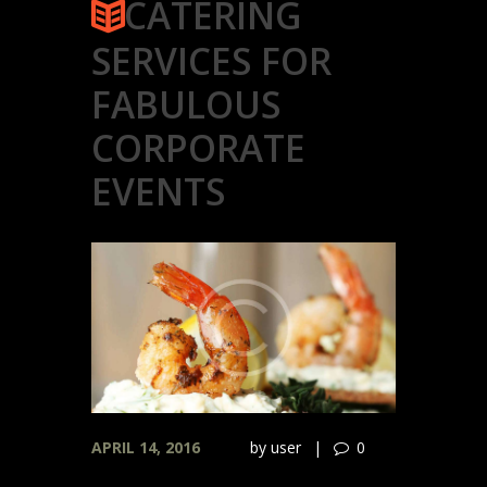
CATERING
SERVICES FOR
FABULOUS
CORPORATE
EVENTS
APRIL 14, 2016
by
user
0